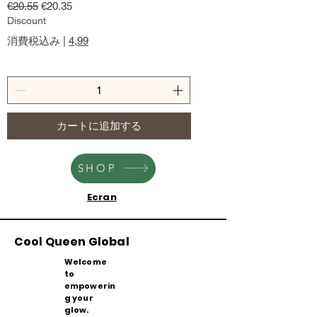
通常価格
セール価格
€20.55
€20.35
Discount
消費税込み
|
4,99
カートに追加する
SHOP
Ecran
Cool Queen Global
Welcome
to
empowerin
g your
glow.