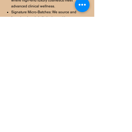
where high-end luxury cosmetics meet
advanced clinical wellness.
Signature Micro-Batches: We source and
formulate in strictly limited quantities to
ensure the absolute purity, freshness, and
high-pigmentation of every single product.
Once a batch is gone, it is gone.
Clinical Authority: We partner with leading
global parapharmacy laboratories to deliver
skincare solutions that do not just mask
imperfections, but actively transform and
heal your skin from within.
Global Curation: From iconic designer
fragrances to clean, 100% cruelty-free
makeup, our global selection is meticulously
curated for those who demand visible results
without compromise.
We do not offer filters. We offer clinical
radiance.