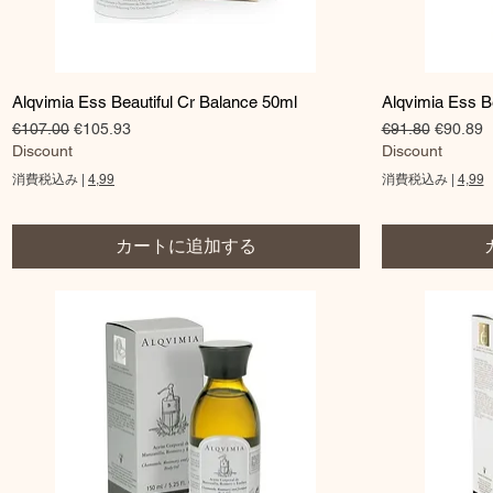
クイックビュー
Alqvimia Ess Beautiful Cr Balance 50ml
Alqvimia Ess B
通常価格
セール価格
通常価格
セール
€107.00
€105.93
€91.80
€90.89
Discount
Discount
消費税込み
|
4,99
消費税込み
|
4,99
カートに追加する