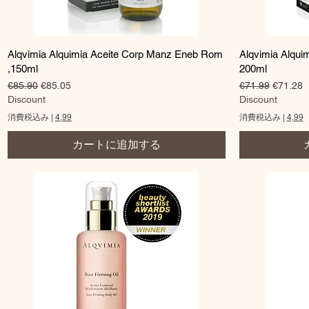
クイックビュー
Alqvimia Alquimia Aceite Corp Manz Eneb Rom
Alqvimia Alqui
,150ml
200ml
通常価格
セール価格
通常価格
セール
€85.90
€85.05
€71.99
€71.28
Discount
Discount
消費税込み
|
4,99
消費税込み
|
4,99
カートに追加する