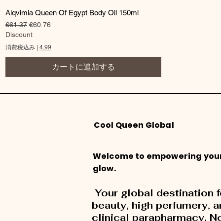
クイックビュー
Alqvimia Queen Of Egypt Body Oil 150ml
通常価格
セール価格
€61.37
€60.76
Discount
消費税込み
|
4,99
カートに追加する
Cool Queen Global
Welcome to empowering you
glow.
Your global destination f
beauty, high perfumery, 
clinical parapharmacy. N