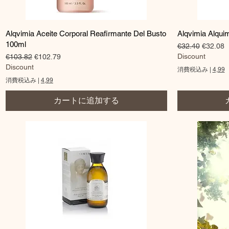
クイックビュー
Alqvimia Aceite Corporal Reafirmante Del Busto
Alqvimia Alqui
100ml
通常価格
セール
€32.40
€32.08
通常価格
セール価格
Discount
€103.82
€102.79
Discount
消費税込み
|
4,99
消費税込み
|
4,99
カートに追加する