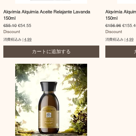
クイックビュー
Alqvimia Alquimia Aceite Relajante Lavanda
Alqvimia Alqui
150ml
150ml
通常価格
セール価格
通常価格
セール
€55.10
€54.55
€156.96
€155.4
Discount
Discount
消費税込み
|
4,99
消費税込み
|
4,99
カートに追加する