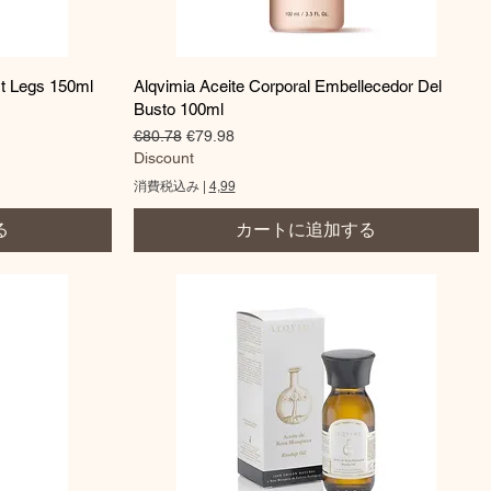
クイックビュー
rt Legs 150ml
Alqvimia Aceite Corporal Embellecedor Del
Busto 100ml
通常価格
セール価格
€80.78
€79.98
Discount
消費税込み
|
4,99
る
カートに追加する