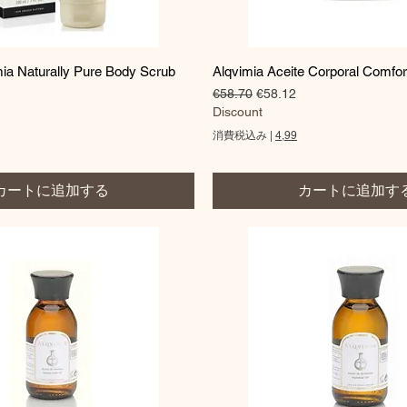
クイックビュー
クイックビュー
mia Naturally Pure Body Scrub
Alqvimia Aceite Corporal Comfo
通常価格
セール価格
€58.70
€58.12
価格
Discount
消費税込み
|
4,99
カートに追加する
カートに追加す