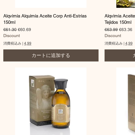
クイックビュー
Alqvimia Alquimia Aceite Corp Anti-Estrias
Alqvimia Aceit
150ml
Tejidos 150ml
通常価格
セール価格
通常価格
セール
€61.30
€60.69
€63.99
€63.36
Discount
Discount
消費税込み
|
4,99
消費税込み
|
4,99
カートに追加する