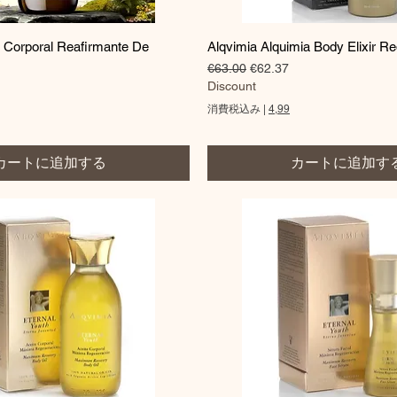
クイックビュー
クイックビュー
e Corporal Reafirmante De
Alqvimia Alquimia Body Elixir R
通常価格
セール価格
€63.00
€62.37
価格
Discount
消費税込み
|
4,99
カートに追加する
カートに追加す