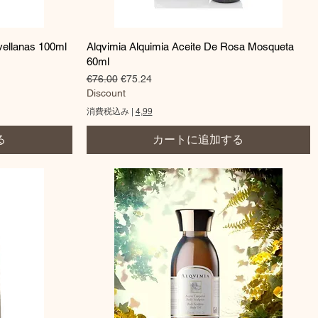
クイックビュー
vellanas 100ml
Alqvimia Alquimia Aceite De Rosa Mosqueta
60ml
通常価格
セール価格
€76.00
€75.24
Discount
消費税込み
|
4,99
る
カートに追加する