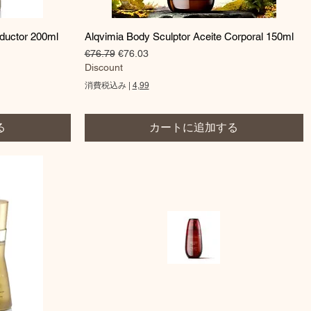
クイックビュー
eductor 200ml
Alqvimia Body Sculptor Aceite Corporal 150ml
通常価格
セール価格
€76.79
€76.03
Discount
消費税込み
|
4,99
る
カートに追加する