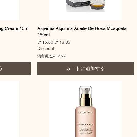
クイックビュー
ing Cream 15ml
Alqvimia Alquimia Aceite De Rosa Mosqueta
150ml
通常価格
セール価格
€115.00
€113.85
Discount
消費税込み
|
4,99
る
カートに追加する