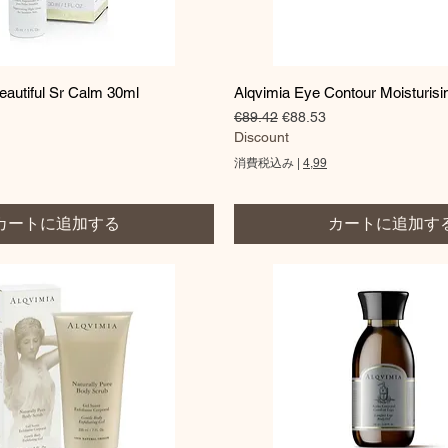
クイックビュー
クイックビュー
eautiful Sr Calm 30ml
Alqvimia Eye Contour Moisturis
価格
通常価格
セール価格
€89.42
€88.53
Discount
消費税込み
|
4,99
カートに追加する
カートに追加す